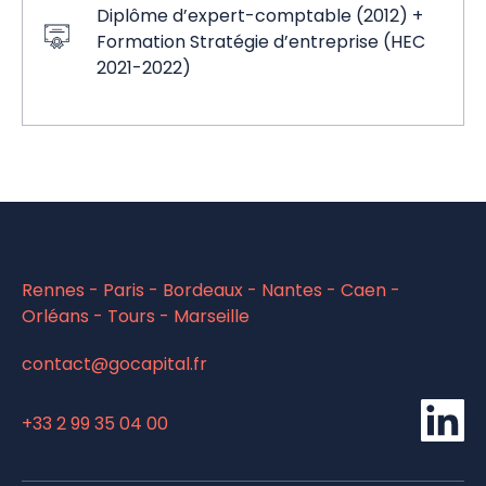
Diplôme d’expert-comptable (2012) +
Formation Stratégie d’entreprise (HEC
2021-2022)
Rennes - Paris - Bordeaux - Nantes - Caen -
Orléans - Tours - Marseille
contact@gocapital.fr
Li
+33 2 99 35 04 00