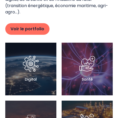
(transition énergétique, économie maritime, agri-
agro…).
Voir le portfolio
Digital
Santé
Découvrez
Découvrez
le
le
portfolio
portfolio
de
de
Digital
Santé