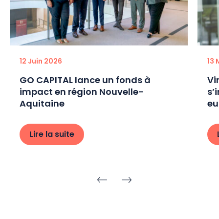
12 Juin 2026
13 
GO CAPITAL lance un fonds à
Vi
impact en région Nouvelle-
s’
Aquitaine
eu
Lire la suite