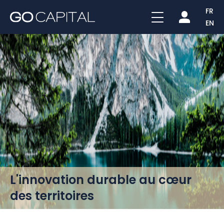
FR
EN
Go
capital
-
Leader
de
l’investissement
à
impact
dans
les
territoires
L'innovation durable au cœur
des territoires