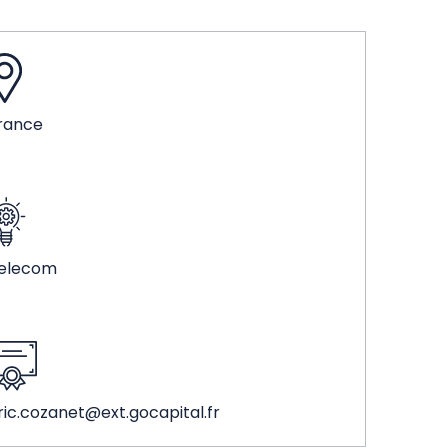
rance
elecom
ric.cozanet@ext.gocapital.fr