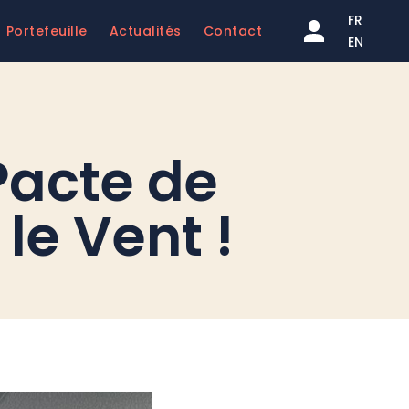
FR
Portefeuille
Actualités
Contact
EN
Pacte de
le Vent !