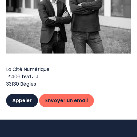
La Cité Numérique
📍406 bvd J.J.
33130 Bègles
Appeler
Envoyer un email