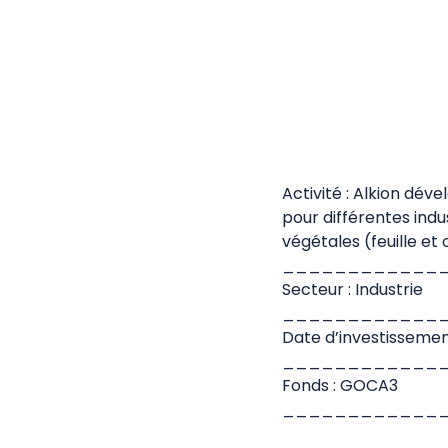
Activité :
Alkio
n
dével
pour différentes ind
végétales (feuille et 
____________
Secteur : Industrie
____________
Date d’investissemen
____________
Fonds : GOCA3
____________