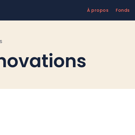
À propos
Fonds
S
nnovations