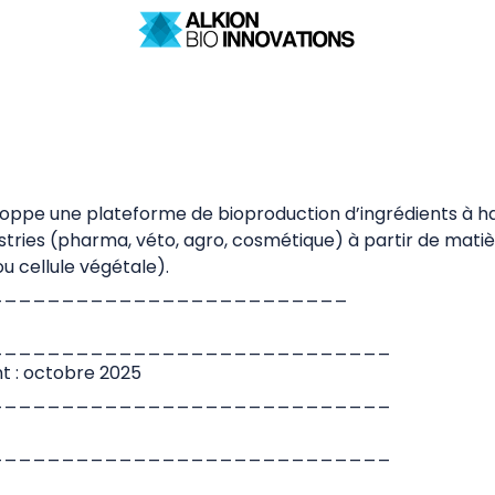
oppe une plateforme de bioproduction d’ingrédients à ha
ustries (pharma, véto, agro, cosmétique) à partir de mati
ou cellule végétale).
_________________________
____________________________
t : octobre 2025
____________________________
____________________________