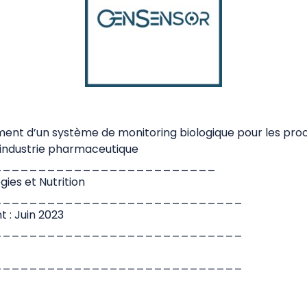
ment d’un système de monitoring biologique pour les pro
’industrie pharmaceutique
_________________________
gies et Nutrition
____________________________
 : Juin 2023
____________________________
____________________________