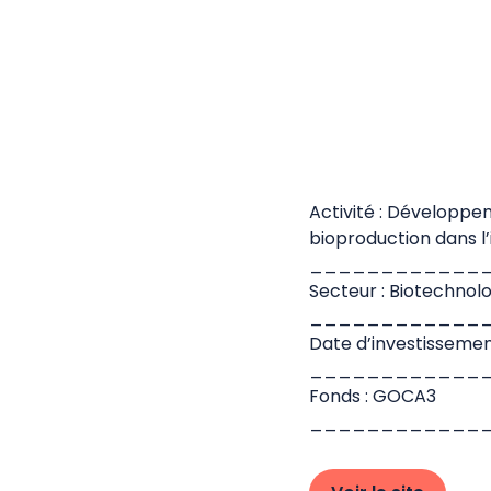
Activité : Développe
bioproduction dans l
____________
Secteur : Biotechnolo
____________
Date d’investissement
____________
Fonds : GOCA3
____________