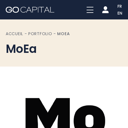
FR
EN
ACCUEIL
-
PORTFOLIO
-
MOEA
MoEa