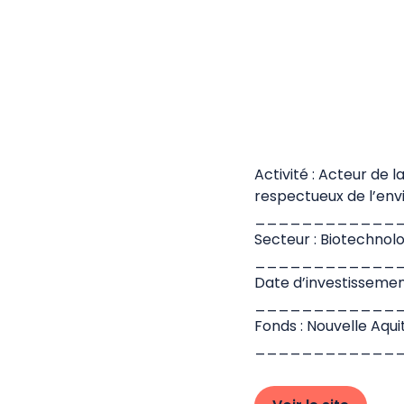
Activité : Acteur de
respectueux de l’env
____________
Secteur : Biotechnolo
____________
Date d’investissemen
____________
Fonds : Nouvelle Aqui
____________