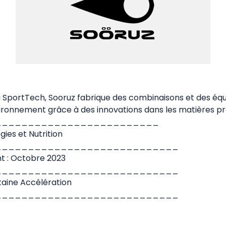
 la SportTech, Sooruz fabrique des combinaisons et des éq
ironnement grâce à des innovations dans les matières pre
_________________________
gies et Nutrition
____________________________
t : Octobre 2023
____________________________
taine Accélération
____________________________