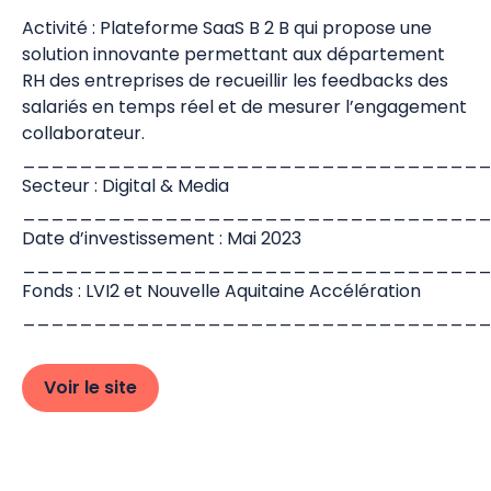
Activité : Plateforme SaaS B 2 B qui propose une
solution innovante permettant aux département
RH des entreprises de recueillir les feedbacks des
salariés en temps réel et de mesurer l’engagement
collaborateur.
________________________________
Secteur : Digital & Media
________________________________
Date d’investissement : Mai 2023
________________________________
Fonds : LVI2 et Nouvelle Aquitaine Accélération
________________________________
Voir le site