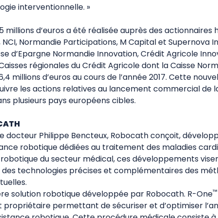
logie interventionnelle. »
5 millions d’euros a été réalisée auprès des actionnaires h
 NCI, Normandie Participations, M Capital et Supernova I
se d’Epargne Normandie Innovation, Crédit Agricole Inn
f Caisses régionales du Crédit Agricole dont la Caisse Nor
 6,4 millions d’euros au cours de l’année 2017. Cette nouv
ivre les actions relatives au lancement commercial de 
s plusieurs pays européens cibles.
CATH
e docteur Philippe Bencteux, Robocath conçoit, dévelop
stance robotique dédiées au traitement des maladies cardi
 robotique du secteur médical, ces développements vise
 à des technologies précises et complémentaires des mé
tuelles.
™
ère solution robotique développée par Robocath. R-One
 propriétaire permettant de sécuriser et d’optimiser l’an
istance robotique. Cette procédure médicale consiste à 