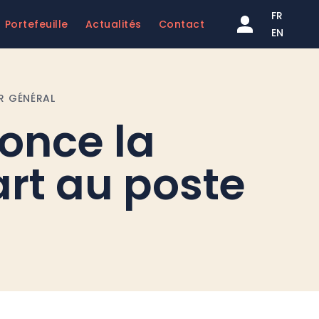
FR
Portefeuille
Actualités
Contact
EN
R GÉNÉRAL
once la
art au poste