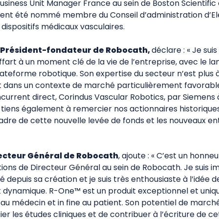
usiness Unit Manager France au sein de Boston Scientific
nt été nommé membre du Conseil d’administration d’El
 dispositifs médicaux vasculaires.
, Président-fondateur de Robocath,
déclare : « Je sui
offart à un moment clé de la vie de l’entreprise, avec l
ateforme robotique. Son expertise du secteur n’est plus
t dans un contexte de marché particulièrement favorabl
current direct, Corindus Vascular Robotics, par Siemens à
Je tiens également à remercier nos actionnaires historique
adre de cette nouvelle levée de fonds et les nouveaux en
recteur Général de Robocath
, ajoute : « C’est un honne
tions de Directeur Général au sein de Robocath. Je suis i
é depuis sa création et je suis très enthousiaste à l’idée 
t dynamique. R-One™ est un produit exceptionnel et unique
u médecin et in fine au patient. Son potentiel de marché
itier les études cliniques et de contribuer à l’écriture de 