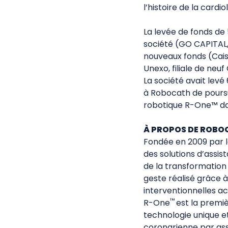
l’histoire de la cardio
La levée de fonds de 
société (GO CAPITAL,
nouveaux fonds (Cais
Unexo, filiale de neu
La société avait levé
à Robocath de poursu
robotique R-One™ dan
À PROPOS DE ROBO
Fondée en 2009 par l
des solutions d’assi
de la transformation
geste réalisé grâce
interventionnelles ac
™
R-One
est la premi
technologie unique et
coronarienne par ass