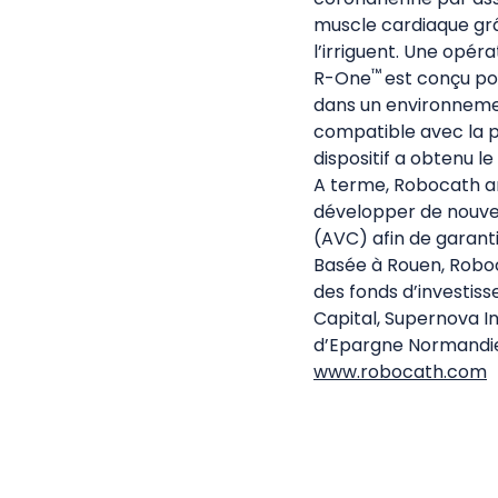
muscle cardiaque grâc
l’irriguent. Une opér
™
R-One
est conçu pou
dans un environnemen
compatible avec la pl
dispositif a obtenu l
A terme, Robocath am
développer de nouvel
(AVC) afin de garanti
Basée à Rouen, Robo
des fonds d’investis
Capital, Supernova I
d’Epargne Normandie,
www.robocath.com