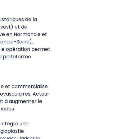
istoriques de la
nvest) et de
ove en Normandie et
mandie-Seine).
elle opération permet
la plateforme
pe et commercialise
ovasculaires. Acteur
nt à augmenter le
thodes
intègre une
gioplastie
revasculariser le