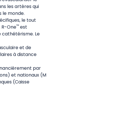
ns les artères qui
s le monde.
cifiques, le tout
™
, R-One
est
e cathétérisme. Le
sculaire et de
laires à distance
financièrement par
ions) et nationaux (M
nques (Caisse