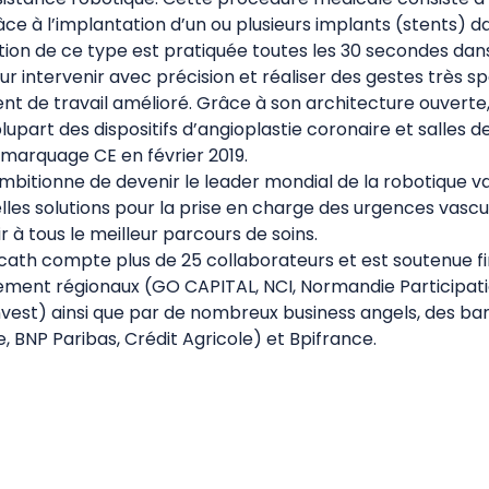
e à l’implantation d’un ou plusieurs implants (stents) da
ation de ce type est pratiquée toutes les 30 secondes dan
r intervenir avec précision et réaliser des gestes très spé
t de travail amélioré. Grâce à son architecture ouverte
upart des dispositifs d’angioplastie coronaire et salles d
e marquage CE en février 2019.
bitionne de devenir le leader mondial de la robotique va
les solutions pour la prise en charge des urgences vascu
r à tous le meilleur parcours de soins.
cath compte plus de 25 collaborateurs et est soutenue 
sement régionaux (GO CAPITAL, NCI, Normandie Participat
nvest) ainsi que par de nombreux business angels, des ba
 BNP Paribas, Crédit Agricole) et Bpifrance.