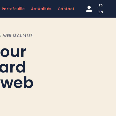
FR
Portefeuille
Actualités
Contact
EN
N WEB SÉCURISÉE
pour
ard
 web