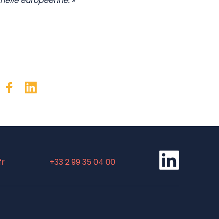
helle européenne. »
Linkedin
fr
+33 2 99 35 04 00