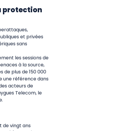
a protection
berattaques,
ubliques et privées
ériques sans
lement les sessions de
menaces à la source,
s de plus de 150 000
me une référence dans
 des acteurs de
uygues Telecom, le
e.
t de vingt ans