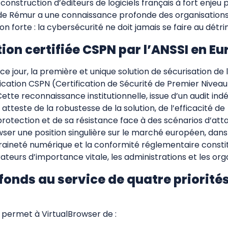
construction d’éditeurs de logiciels français à fort enjeu
e Rémur a une connaissance profonde des organisations 
n forte : la cybersécurité ne doit jamais se faire au détrim
tion certifiée CSPN par l’ANSSI en E
 ce jour, la première et unique solution de sécurisation de
fication CSPN (Certification de Sécurité de Premier Niveau
 Cette reconnaissance institutionnelle, issue d’un audit i
atteste de la robustesse de la solution, de l’efficacité de
otection et de sa résistance face à des scénarios d’attaq
wser une position singulière sur le marché européen, dans
raineté numérique et la conformité réglementaire constit
rateurs d’importance vitale, les administrations et les org
fonds au service de quatre priorité
 permet à VirtualBrowser de :