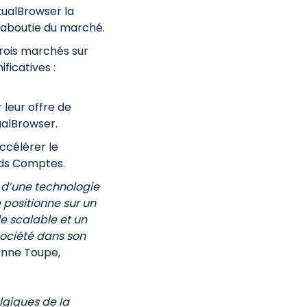
tualBrowser la
s aboutie du marché.
trois marchés sur
ficatives :
 leur offre de
ualBrowser.
ccélérer le
nds Comptes.
 d’une technologie
e
positionne sur un
 scalable et un
ociété dans son
Anne Toupe,
lgiques de la