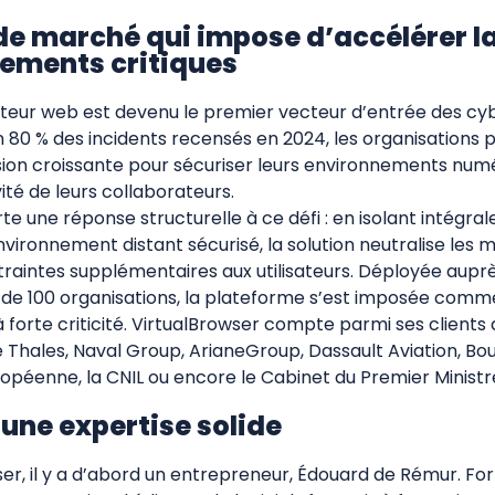
de marché qui impose d’accélérer l
ements critiques
gateur web est devenu le premier vecteur d’entrée des cy
 80 % des incidents recensés en 2024, les organisations p
sion croissante pour sécuriser leurs environnements num
ité de leurs collaborateurs.
e une réponse structurelle à ce défi : en isolant intégra
vironnement distant sécurisé, la solution neutralise les 
raintes supplémentaires aux utilisateurs. Déployée auprè
us de 100 organisations, la plateforme s’est imposée com
forte criticité. VirtualBrowser compte parmi ses clients
e Thales, Naval Group, ArianeGroup, Dassault Aviation, Bo
ropéenne, la CNIL ou encore le Cabinet du Premier Ministr
 une expertise solide
er, il y a d’abord un entrepreneur, Édouard de Rémur. For