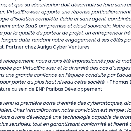
e, et que sa sécurisation doit désormais se faire sans 
eur. VirtualBrowser apporte une réponse particulièrement 
gie d’isolation complète, fluide et sans agent, combinée
ement entre SaaS, on-premise et cloud souverain. Notre c
e par la qualité du porteur de projet, un entrepreneur t
 longue date, rendant notre engagement à ses côtés pa
at, Partner chez Auriga Cyber Ventures
éveloppement, nous avons été impressionnés par la mat
oppée par VirtualBrowser et la diversité des cas d’usage
ons une grande confiance en l’équipe conduite par Edou
pour porter au plus haut niveau cette société.
» Thomas B
nture au sein de BNP Paribas Développement
devenu la première porte d’entrée des cyberattaques, alo
dien. Chez VirtualBrowser, notre conviction est simple : la
 Nous avons développé une technologie capable de proté
us sensibles, tout en garantissant conformité et liberté 