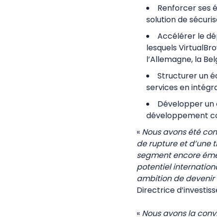
Renforcer ses é
solution de sécuri
Accélérer le dé
lesquels VirtualBro
l’Allemagne, la Belg
Structurer un é
services en intégr
Développer un é
développement com
«
Nous avons été con
de rupture et d’une 
segment encore émer
potentiel internati
ambition de devenir 
Directrice d’investi
«
Nous avons la convi