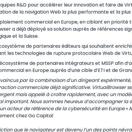
quipes R&D pour accélérer leur innovation et faire de Vir
sation de la navigation Web la plus performante et la plu
ploiement commercial en Europe, en ciblant en priorité 
wser a déjà déployé sa solution auprès de références signi
ique et la Suisse.
cosystème de partenaires éditeurs qui souhaitent enrichir
ant les technologies de rupture protocolaire Web de Virt
cosystème de partenaires intégrateurs et MSSP afin d’a
mercial en Europe auprès d’une cible d’ETI et de Gra
vaincus par la combinaison d’un dirigeant expérimenté,
traction commerciale déjà significative. VirtualBrowser s
gent mais appelé à croître rapidement, avec un modèle
onal important. Nous sommes heureux
d’accompagner la s
un acteur de référence de la cybersécurité en Europe
» 
ssement chez Go Capital
ction que le navigateur est devenu l’un des points névra