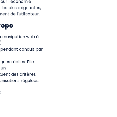
 pour l’économie
les plus exigeantes,
ent de l’utilisateur.
urope
 la navigation web à
)
ndépendant conduit par
ues réelles. Elle
 un
uent des critères
anisations régulées.
s