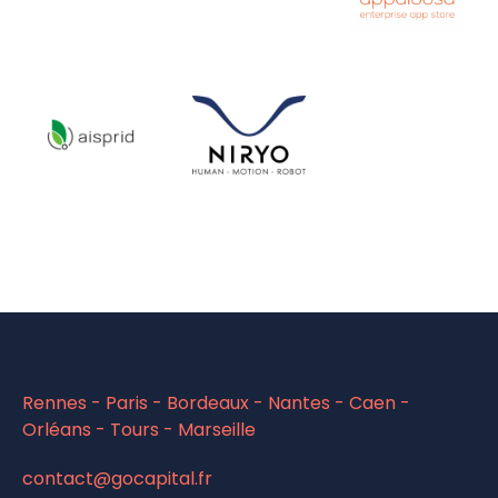
En
savoir
En
En
+
savoir
savoir
+
+
En
En
savoir
savoir
+
+
Rennes - Paris - Bordeaux - Nantes - Caen -
Orléans - Tours - Marseille
contact@gocapital.fr