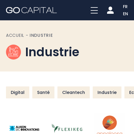
FR
EN
ACCUEIL
-
INDUSTRIE
Industrie
Digital
Santé
Cleantech
Industrie
E