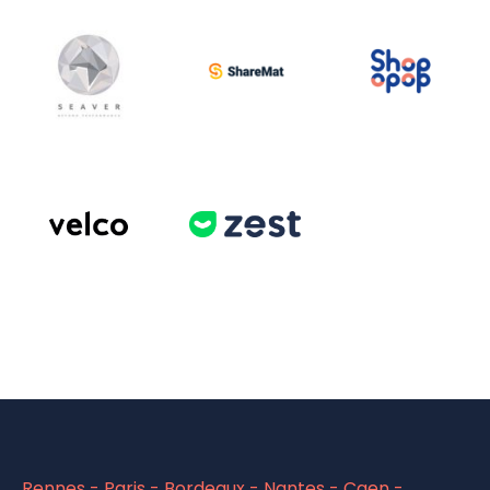
+
En
En
savoir
savoir
En
+
+
savoir
+
En
En
savoir
savoir
+
+
Rennes - Paris - Bordeaux - Nantes - Caen -