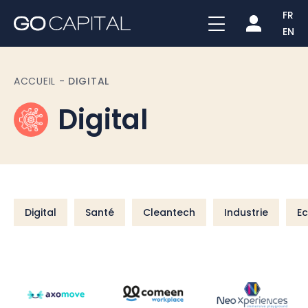
FR
EN
ACCUEIL
-
DIGITAL
Digital
Digital
Santé
Cleantech
Industrie
E