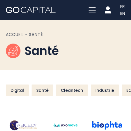
FR
EN
ACCUEIL
-
SANTÉ
Santé
Digital
Santé
Cleantech
Industrie
E